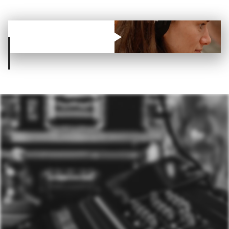
Od filmové hudby až ke
znělce do reklamy