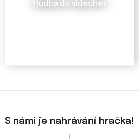
Hudba do videoher
S námi je nahrávání hračka!