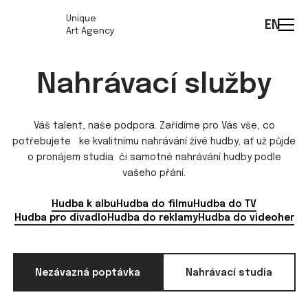
Unique
EN
Art Agency
Nahrávací služby
Váš talent, naše podpora. Zařídíme pro Vás vše, co
potřebujete ke kvalitnímu nahrávání živé hudby, ať už půjde
o pronájem studia či samotné nahrávání hudby podle
vašeho přání.
Hudba k albu
Hudba do filmu
Hudba do TV
Hudba pro divadlo
Hudba do reklamy
Hudba do videoher
Nezávazná poptávka
Nahrávací studia