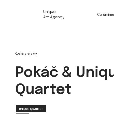
Unique
Co umím
Art Agency
Další projekty
Pokáč & Uniq
Quartet
UNIQUE QUARTET