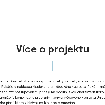
Více o projektu
nique Quartet slibuje nezapomenutelný zážitek, kde se mísí hrav
 Pokáče s noblesou klasického smyčcového kvarteta. Pokáč, zn
a osobitým vystupováním, přináší na pódium svou charakteristicko
aranže. V kombinaci s precizními tóny smyčcového kvarteta Uniq
eho písní, které získávají na hloubce a emocích.