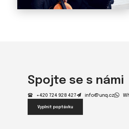
Spojte se s námi
+420 724 928 427
info@unq.cz
Wh
Vyplnit poptávku