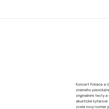
Koncert Pokáče a U
známého písničkáře
originálními texty 
akustické kytarové 
zcela nový rozměr j