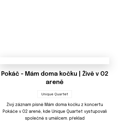
Pokáč - Mám doma kočku | Živě v O2
areně
Unique Quartet
Živý záznam písně Mám doma kočku z koncertu
Pokáče v O2 areně, kde Unique Quartet vystupovali
společně s umělcem. překlad