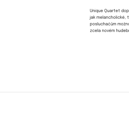
Unique Quartet dop
jak melancholické, 
posluchačům možno
zcela novém hudebn