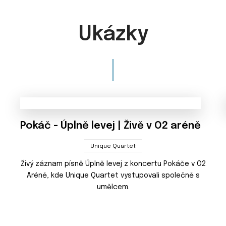
Ukázky
Pokáč - Úplně levej | Živě v O2 aréně
Unique Quartet
Živý záznam písně Úplně levej z koncertu Pokáče v O2
Aréně, kde Unique Quartet vystupovali společně s
umělcem.