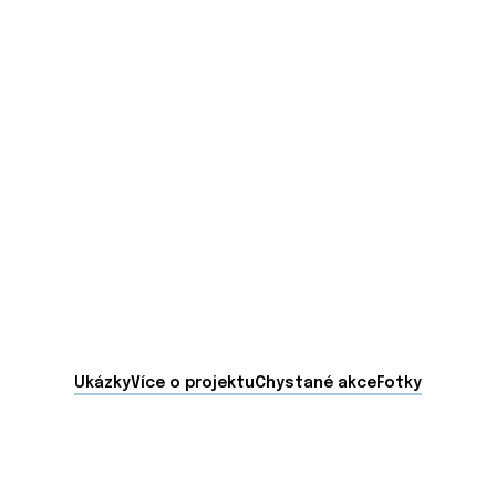
Ukázky
Více o projektu
Chystané akce
Fotky