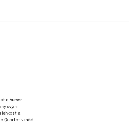
ost a humor
ámý svými
u lehkost a
ue Quartet vzniká