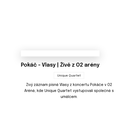
Pokáč - Vlasy | Živě z O2 arény
Unique Quartet
Živý záznam písně Vlasy z koncertu Pokáče v O2
Aréně, kde Unique Quartet vystupovali společně s
umělcem.