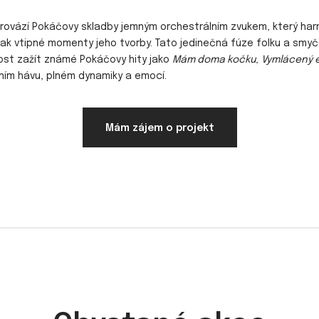
rovází Pokáčovy skladby jemným orchestrálním zvukem, který har
tak vtipné momenty jeho tvorby. Tato jedinečná fúze folku a smyčc
st zažít známé Pokáčovy hity jako
Mám doma kočku
,
Vymlácený 
ím hávu, plném dynamiky a emocí.
Mám zájem o projekt