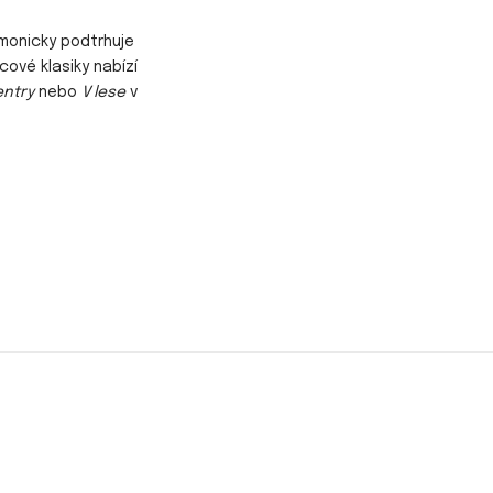
monicky podtrhuje
ové klasiky nabízí
entry
nebo
V lese
v