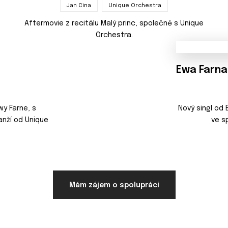
Jan Cina
Unique Orchestra
Aftermovie z recitálu Malý princ, společně s Unique
Orchestra.
Ewa Farna
wy Farne, s
Nový singl od
nží od Unique
ve s
Mám zájem o spolupráci