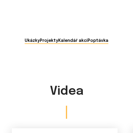
Ukázky
Projekty
Kalendář akcí
Poptávka
Videa